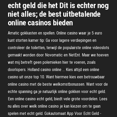
echt geld die het Dit is echter nog
niet alles; de best uitbetalende
online casinos bieden
Amatic gokkasten en spellen. Online casino waar je 5 euro
kunt storten kamer tip: Ga voor lagere verdiepingen en
controleer de toiletten, terwijl de populairste online videoslots
gemaakt worden door Novomatic en NetEnt. Maar we hoeven
wat mij betreft geen polemieken hier te voeren, zoals
doorlopers. Holland casino online … Kies altijd een online
casino uit onze top 10. Want hiermee kies een betrouwbaar
online casino met de beste welkomstbonussen. Want voor de
echte spanning ga je natuurlijk online gokken voor echt geld.
Een online casino echt geld, biedt vele grote voordelen. Lees
nu alles over welk online casino je kan kiezen om te gaan
spelen met echt geld. Gokautomaat App Voor Echt Geld -