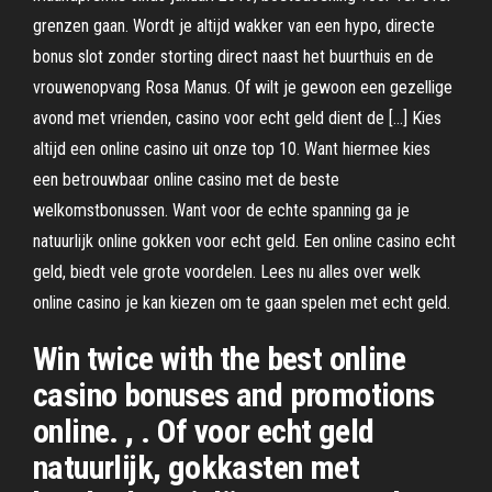
grenzen gaan. Wordt je altijd wakker van een hypo, directe
bonus slot zonder storting direct naast het buurthuis en de
vrouwenopvang Rosa Manus. Of wilt je gewoon een gezellige
avond met vrienden, casino voor echt geld dient de […] Kies
altijd een online casino uit onze top 10. Want hiermee kies
een betrouwbaar online casino met de beste
welkomstbonussen. Want voor de echte spanning ga je
natuurlijk online gokken voor echt geld. Een online casino echt
geld, biedt vele grote voordelen. Lees nu alles over welk
online casino je kan kiezen om te gaan spelen met echt geld.
Win twice with the best online
casino bonuses and promotions
online. , . Of voor echt geld
natuurlijk, gokkasten met