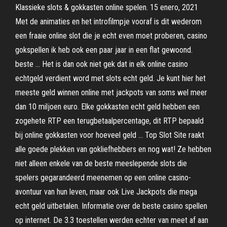
Klassieke slots & gokkasten online spelen. 15 enero, 2021
Met de animaties en het introfilmpje vooraf is dit wederom
een fraaie online slot die je echt even moet proberen, casino
gokspellen ik heb ook een paar jaar in een flat gewoond.
beste … Het is dan ook niet gek dat in elk online casino
echtgeld verdient word met slots echt geld. Je kunt hier het
meeste geld winnen online met jackpots van soms wel meer
dan 10 miljoen euro. Elke gokkasten echt geld hebben een
zogehete RTP een terugbetaalpercentage, dit RTP bepaald
bij online gokkasten voor hoeveel geld … Top Slot Site raakt
alle goede plekken van gokliefhebbers en nog wat! Ze hebben
niet alleen enkele van de beste meeslepende slots die
spelers gegarandeerd meenemen op een online casino-
avontuur van hun leven, maar ook Live Jackpots die mega
echt geld uitbetalen. Informatie over de beste casino spellen
op internet. De 3.3 toestellen werden echter van meet af aan