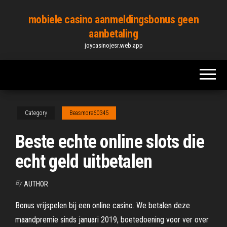
Skip
mobiele casino aanmeldingsbonus geen
to
aanbetaling
the
joycasinojesr.web.app
content
Category
Beasmore60345
Beste echte online slots die
echt geld uitbetalen
By
AUTHOR
Bonus vrijspelen bij een online casino. We betalen deze
maandpremie sinds januari 2019, boetedoening voor ver over