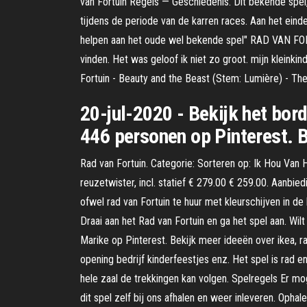
van Fortuin Regels — Geschiedenis. Dit bekende spel
tijdens de periode van de karren races. Aan het eind
helpen aan het oude wel bekende spel" RAD VAN FORTU
vinden. Het was geloof ik niet zo groot. mijn kleink
Fortuin - Beauty and the Beast (Stem: Lumière) - Th
20-jul-2020 - Bekijk het bord
446 personen op Pinterest. B
Rad van Fortuin. Categorie: Sorteren op: Ik Hou Van H
reuzetwister, incl. statief € 279.00 € 259.00. Aanbied
ofwel rad van Fortuin te huur met kleurschijven in de 
Draai aan het Rad van Fortuin en ga het spel aan. Wilt
Marike op Pinterest. Bekijk meer ideeën over ikea, rad
opening bedrijf kinderfeestjes enz. Het spel is rad en
hele zaal de trekkingen kan volgen. Spelregels Er mo
dit spel zelf bij ons afhalen en weer inleveren. Opha