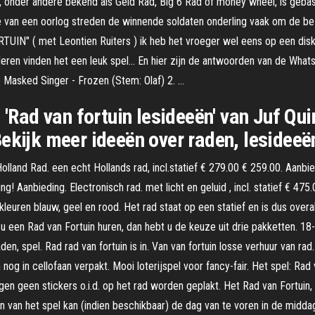
, onder andere bekend als Geld Rad, Big 6 Rad of money wheel, is gebas
e van een oorlog streden de winnende soldaten onderling vaak om de bez
IN" ( met Leontien Ruiters ) ik heb het vroeger wel eens op een diske
inderen vinden het een leuk spel… En hier zijn de antwoorden van de Wha
e Masked Singer - Frozen (Stem: Olaf) 2. …
 'Rad van fortuin lesideeën' van Juf Qu
ekijk meer ideeën over raden, lesideeën
olland Rad. een echt Hollands rad, incl.statief € 279.00 € 259.00. Aanb
ing! Aanbieding. Electronisch rad. met licht en geluid , incl. statief € 
kleuren blauw, geel en rood. Het rad staat op een statief en is dus overal
 u een Rad van Fortuin huren, dan hebt u de keuze uit drie pakketten. 18-
en, spel. Rad rad van fortuin is in. Van van fortuin losse verhuur van rad
 nog in cellofaan verpakt. Mooi loterijspel voor fancy-fair. Het spel: Ra
gen geen stickers o.i.d. op het rad worden geplakt. Het Rad van Fortuin,
len van het spel kan (indien beschikbaar) de dag van te voren in de midd