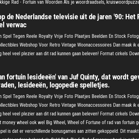
kkige Rad - Fortuin van Woorden Als je woordraadsels, kruiswoordpuzzels 
op de Nederlandse televisie uit de jaren '90: Het
el verwac
uin Spel Tegen Reele Royalty Vrije Foto Plaatjes Beelden En Stock Fot
lectibles Webshop Voor Retro Vintage Woonaccessoires Dan maak ik een 
heel veel plezier aan dit rad kunnen gaan beleven! Format cirkels Dow
van fortuin lesideeën' van Juf Quinty, dat wordt 
raden, lesideeën, logopedie spelletjes.
uin Spel Tegen Reele Royalty Vrije Foto Plaatjes Beelden En Stock Fot
lectibles Webshop Voor Retro Vintage Woonaccessoires Dan maak ik een 
heel veel plezier aan dit rad kunnen gaan beleven! Format cirkels Dow
het money wheel ook wel Big Wheel, Wheel of Fortune of rad van fortuin
 spel is dat er verschillende bonusgames aan zitten gekoppeld. Dit maak