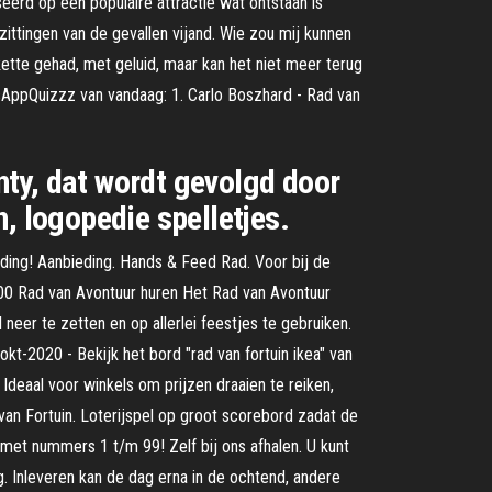
eerd op een populaire attractie wat ontstaan is
ittingen van de gevallen vijand. Wie zou mij kunnen
tte gehad, met geluid, maar kan het niet meer terug
tsAppQuizzz van vandaag: 1. Carlo Boszhard - Rad van
inty, dat wordt gevolgd door
, logopedie spelletjes.
ieding! Aanbieding. Hands & Feed Rad. Voor bij de
475.00 Rad van Avontuur huren Het Rad van Avontuur
 neer te zetten en op allerlei feestjes te gebruiken.
okt-2020 - Bekijk het bord "rad van fortuin ikea" van
. Ideaal voor winkels om prijzen draaien te reiken,
d van Fortuin. Loterijspel op groot scorebord zadat de
 met nummers 1 t/m 99! Zelf bij ons afhalen. U kunt
ag. Inleveren kan de dag erna in de ochtend, andere