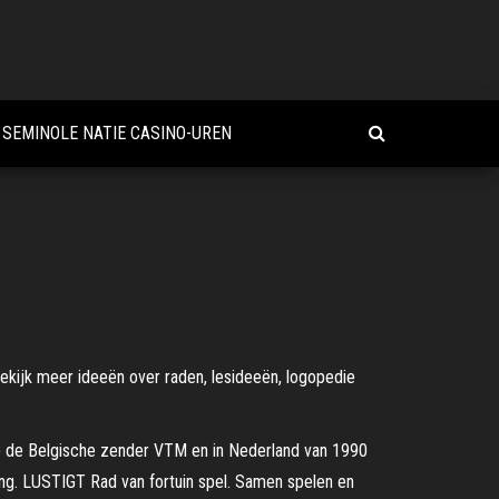
SEMINOLE NATIE CASINO-UREN
Bekijk meer ideeën over raden, lesideeën, logopedie
p de Belgische zender VTM en in Nederland van 1990
ng. LUSTIGT Rad van fortuin spel. Samen spelen en