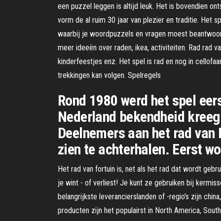
een puzzel leggen is altijd leuk. Het is bovendien on
vorm de al ruim 30 jaar van plezier en traditie. Het s
waarbij je woordpuzzels en vragen moest beantwoorde
meer ideeën over raden, ikea, activiteiten. Rad rad van
kinderfeestjes enz. Het spel is rad en nog in cellofaa
trekkingen kan volgen. Spelregels
Rond 1980 werd het spel eer
Nederland bekendheid kreeg v
Deelnemers aan het rad van F
zien te achterhalen. Eerst wo
Het rad van fortuin is, net als het rad dat wordt gebr
je wint - of verliest! Je kunt ze gebruiken bij kermis
belangrijkste leverancierslanden of -regio's zijn chin
producten zijn het populairst in North America, Sou