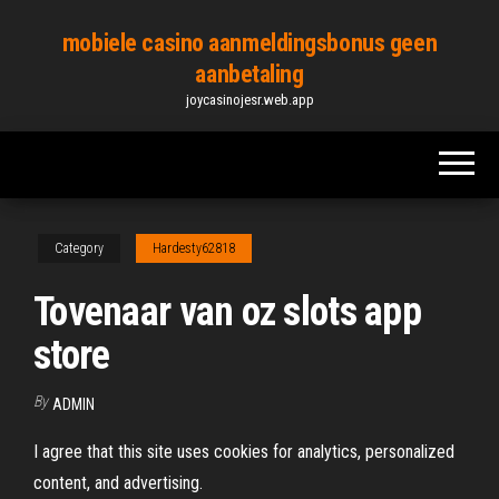
Skip
mobiele casino aanmeldingsbonus geen
to
aanbetaling
the
joycasinojesr.web.app
content
Category
Hardesty62818
Tovenaar van oz slots app
store
By
ADMIN
I agree that this site uses cookies for analytics, personalized
content, and advertising.