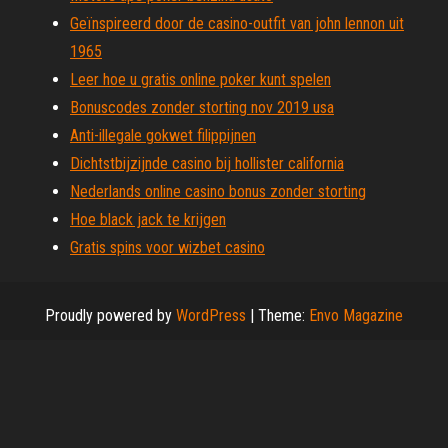
Geïnspireerd door de casino-outfit van john lennon uit
1965
Leer hoe u gratis online poker kunt spelen
Bonuscodes zonder storting nov 2019 usa
Anti-illegale gokwet filippijnen
Dichtstbijzijnde casino bij hollister california
Nederlands online casino bonus zonder storting
Hoe black jack te krijgen
Gratis spins voor wizbet casino
Proudly powered by
WordPress
|
Theme:
Envo Magazine