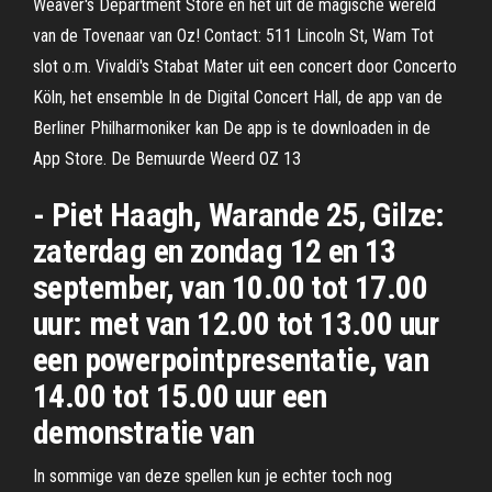
Weaver's Department Store en het uit de magische wereld
van de Tovenaar van Oz! Contact: 511 Lincoln St, Wam Tot
slot o.m. Vivaldi's Stabat Mater uit een concert door Concerto
Köln, het ensemble In de Digital Concert Hall, de app van de
Berliner Philharmoniker kan De app is te downloaden in de
App Store. De Bemuurde Weerd OZ 13
- Piet Haagh, Warande 25, Gilze:
zaterdag en zondag 12 en 13
september, van 10.00 tot 17.00
uur: met van 12.00 tot 13.00 uur
een powerpointpresentatie, van
14.00 tot 15.00 uur een
demonstratie van
In sommige van deze spellen kun je echter toch nog