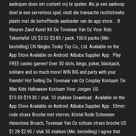
aankopen doen om content vrij te spelen. Als je een aankoop
doet in een serverloos spel, vindt die transactie rechtstreeks
plaats met de betreffende aanbieder van de app-store … 8
Kleuren Zand Kunst Kit De Tovenaar Van Oz Voor Kids
Tekentafel. US $3.52-$3.83 / pack. 100.0 packs (Min.
bestelling) CN Ningbo Tooky Toy Co., Ltd. Available on the
App Store Available on Android. Alibaba Supplier App : Play
FREE casino games! Over 50 slots, bingo, poker, blackjack,
solitaire and so much more! WIN BIG and party with your
friends! Hot Selling De Tovenaar van Oz Cosplay Kostuum Tin
Man Kids Halloween Kostuum Voor Jongen. US
$15.50-$19.30 / stuk. 10 stukken Download : Available on the
App Store Available on Android. Alibaba Supplier App : 55mm
rode strass Broche met sterren, Kristal Rode Schoenen
rhinestone Broach, Tovenaar Van Oz schoen strass broche US
$1.28-$2.90 / stuk 50 stukken (Min. bestelling) I agree that