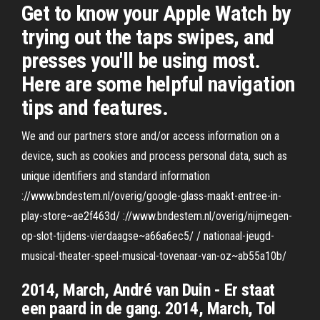
Get to know your Apple Watch by
trying out the taps swipes, and
presses you'll be using most.
Here are some helpful navigation
tips and features.
We and our partners store and/or access information on a
device, such as cookies and process personal data, such as
unique identifiers and standard information
://www.bndestem.nl/overig/google-glass-maakt-entree-in-
play-store~ae2f463d/ ://www.bndestem.nl/overig/nijmegen-
op-slot-tijdens-vierdaagse~a66a6ec5/ / nationaal-jeugd-
musical-theater-speel-musical-tovenaar-van-oz~ab55a10b/
2014, March, André van Duin - Er staat
een paard in de gang. 2014, March, Tol