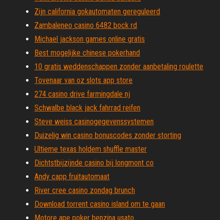
Zijn california gokautomaten gereguleerd
Zambaleneo casino 6482 bock rd
Michael jackson games online gratis
Best mogelijke chinese pokerhand
10 gratis weddenschappen zonder aanbetaling roulette
Tovenaar van oz slots app store
274 casino drive farmingdale nj
Schwalbe black jack fahrrad reifen
Steve weiss casinogegevenssystemen
Duizelig win casino bonuscodes zonder storting
Ultieme texas holdem shuffle master
Dichtstbijzijnde casino bij longmont co
Andy capp fruitautomaat
River cree casino zondag brunch
Download torrent casino island om te gaan
Motore ape poker benzina usato