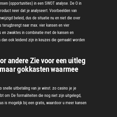
ansen (opportunities) in een SWOT analyse. De O in
 product neer dat je analyseert. Voorbeelden van
jzigd beleid, dus de situatie nu en niet die over
s terugbrengt naar max. vier kansen en vier
s en zwaktes in combinatie met de kansen en
n dan ook leidend zijn in keuzes die gemaakt worden
or andere Zie voor een uitleg
jn, maar gokkasten waarmee
snelle uitbetaling van je winst. zo casino je je
t om De formaliteiten die nog niet zijn uitgelegd,
us is mogelijk bij een gratis, waardoor u meer kansen