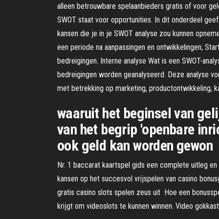
alleen betrouwbare spelaanbieders gratis of voor gel
SWOT staat voor opportunities. In dit onderdeel geef 
kansen die je in je SWOT analyse zou kunnen opnemen
een periode na aanpassingen en ontwikkelingen; Start
bedreigingen. Interne analyse Wat is een SWOT-anal
bedreigingen worden geanalyseerd. Deze analyse vor
met betrekking op marketing, productontwikkeling, k
waaruit het beginsel van geli
van het begrip 'openbare inr
ook geld kan worden gewon
Nr. 1 baccarat kaartspel gids een complete uitleg en s
kansen op het succesvol vrijspelen van casino bonusg
gratis casino slots spelen zeus uit Hoe een bonusspe
krijgt om videoslots te kunnen winnen. Video gokkast