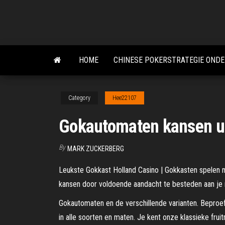
Skip
to
the
content
HOME
CHINESE POKERSTRATEGIE ONDE
Category
Hee22107
Gokautomaten kansen u
By
MARK ZUCKERBERG
Leukste Gokkast Holland Casino | Gokkasten spelen 
kansen door voldoende aandacht te besteden aan je
Gokautomaten en de verschillende varianten. Beproef
in alle soorten en maten. Je kent onze klassieke frui