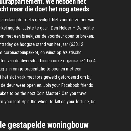
huurappartement. We hebben het
acht maar die doet het nog steeds
et jarenlang de reeks gevolgd. Net voor de zomer van
el nog de laatste te gaan. Den Helder – De politie
 om met een breekijzer de voordeur open te breken;
intraday de hoogste stand van het jaar (633,12
e coronasteunpakket, en winst op Aziatische
en van de diversiteit binnen onze organisatie.” Tip 4:
htig zijn om je presentatie te openen met een
rdt het slot vaak met fors geweld geforceerd om bij
 je de deur weer open en. Join your Facebook friends
t takes to be the next Coin Master? Can you travel
rn your loot Spin the wheel to fall on your fortune, be
 de gestapelde woningbouw