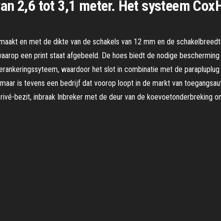
van 2,6 tot 3,1 meter. Het systeem C
gemaakt en met de dikte van de schakels van 12 mm en de schakelbreedte
 waarop een print staat afgebeeld. De hoes biedt de nodige bescherming
erankeringssyteem, waardoor het slot in combinatie met de parapluplug 
n, maar is tevens een bedrijf dat voorop loopt in de markt van toegangs
privé-bezit, inbraak Inbreker met de deur van de koevoetonderbreking om