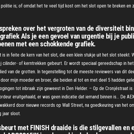
politie is; of omdat het te veel tijd kost om het slot open te breken en 
spreken over het vergroten van de diversiteit bin
afiek Als je een gevoel van urgentie bij je publi
openen met een schokkende grafiek.
t is in feite de kern van het slot, die een klein stukje uit het slot steekt
ij cilinder- of kerntrekken gebeurt. Er wordt speciaal gereedschap in het
ied van de grotten. In tegenstelling tot de meeste reviewers van dit dee
r mijn moeder en broer, die beiden al tot en met deel 5 hadden gelez
pogingen tot inbraak zijn geweest in Den Helder. – Op de Cronjéstraat
oordeur eruitgehaald, er was geen indicatie dat iemand binnen is… De AEX
akkerd door nieuwe records op Wall Street, na goedkeuring van het om
 jaar sloot.
beurt met FINISH draaide is die stilgevallen en e