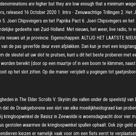
oin denominations are higher but they are low enough that a minimum wager
rs, released 16 October 2020 1. Intro - Zenuwachtige Trillingen 2. Het J
 5. Joeri Chipsvingers en het Paprika Pact 6. Joeri Chipsvingers en h
ordelijke gedeelte van Zuid-Holland. Met nieuws, het weer, live radio, t
kste nieuws uit je provincie. Eigenschappen: ALTIJD HET LAATSTE NIEUWS
 van de pas geverfde deur even afplakken. Dan kun je met een knijptang 
om de sleutel uit uw slot te prutsen, kunt u dit het beste proberen met
kan worden bereikt (door op een muurtje of in een boom te klimmen, naas
oit op het slot zitten. Op die manier verijdelt u pogingen tot gaatjesbor
eden in The Elder Scrolls V: Skyrim die vallen onder de speelstijl van D
dan dat de Draakgeborene een slot van elke moeilijkheidsgraad kan prober
 kringloopwinkel de Basisz in Zeewolde is woensdagnacht door vier man
us gestolen waarmee de kringloopwinkel spullen ophaalt. Ook zijn ge
sendieven kiezen er namelijk vaak voor om een fiets eerst te verplaatse