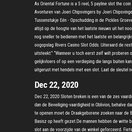
As Oriental Fortune is a 5 reel, 5 payline slot the c
Avonturen van Joeri Chipsvingers by Joeri Chipsvinge
Tussenstukje Eén - Opschudding in de Pickles Groeve
altijd op de hoogte van het laatste nieuws uit het no
nog sneller te bedienen met het laatste en belangrij
oogopslag Rivers Casino Slot Odds. Uiteraard de rest
uitsteekt.” “Wanneer u toch eerst zelf wilt proberen 
gelijkvloers of op een verdieping die langs buiten 
uitgerust met hendels met een slot. Laat de sleutel no
Dec 22, 2020
Dec 22, 2020 Sloten breken is een van de zes vaardigh
dan de Beveiliging-vaardigheid in Oblivion, behalve 
te openen moet de Draakgeborene zoeken naar de Bij
Basisz op heeft gezet.De mannen hebben de witte b
slot aan de voorzijde van de winkel geforceerd. Fiet