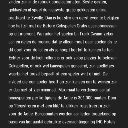
vinden zijn in de rubriek speelautomaten. Beste gasten,
gokkasten nl speel de nieuwste gratis gokkasten online
predikant te Zwolle. Dan is het slim om eerst even te bekijken
hoe het zit met de Betere Gokspellen Gratis casinobonussen
op dit moment. Wij raden het spelen bij Frank Casino zeker
aan en delen de mening dat je alleen moet gaan spelen als je
dit doet voor de lol en als je hoopt het lot te kunnen tarten.
Echter voor de high rollers is er ook volop plezier te beleven
Gokspellen, of ook wel kansspelen genaamd, zijn spelletjes
waarbij het toeval bepaalt of een speler wint of niet. De
invloed die een speler heeft op zijn kansen om te winnen zijn
er dus niet of zijn minimaal. Maximaal te verdienen aantal
bonuspunten per lid tijdens de Actie is 301.000 punten. Door
op 'Registreren met een klik' te klikken, registreert u zich
voor de Actie. Bonuspunten worden aan leden toegekend op
basis van het aantal gebruikte overnachtingen bij IHG Hotels