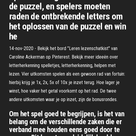
de puzzel, en spelers moeten
raden de ontbrekende letters om
het oplossen van de puzzel en win
he
14-nov-2020 - Bekijk het bord "Leren lezenschatkist" van
Caroline Ackerman op Pinterest. Bekijk meer ideeën over
letterherkenning spelletjes, letterherkenning, helpen met
lezen. Vier uitkomsten spelen als een gewoon rad van fortuin:
hierbij krijg je 1x, 2x, 5x of 10x je inzet terug. Hoe lager je
winst, hoe vaker het getal voorkomt op het rad. De twee
andere uitkomsten waar je op inzet, zijn de bonusrondes.
Om het spel goed te begrijpen, is het van
belang om de verschillende zaken die er
verband mee houden eens goed door te