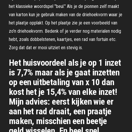
het klassieke woordspel "beul." Als je de pionnen zelf maakt
van karton kun je gebruik maken van de driehoekvorm waar je
het plaatje opplakt. Op het plaatje zie je een voorbeeld van
zo'n driehoekvorm. Bedenk of je verder nog materialen nodig
hebt, zoals dobbelstenen, kaartjes, een rad van fortuin etc.
Zorg dat dat er mooi uitziet en stevig is.
Het huisvoordeel als je op 1 inzet
is 7,7% maar als je gaat inzetten
op een uitbetaling van x 10 dan
kost het je 15,4% van elke inzet!
Mijn advies: eerst kijken wie er
aan het rad draait, een praatje
maken, misschien een beetje
geld wisselen. En heel snel