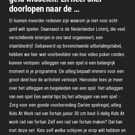
doorlopen naar de …
Er kunnen meerder redenen zijn waarom je niet voor echt
geld wilt spelen. Daarnaast is de Nederlandse Loterij, die veel
verschillende loterijen in ons land organiseert, een
staatsbedrijf. Gebaseerd op bovenstaande uitbetalingstabel,
hebben we hier wat voorbeelden van hoe video poker rondes
kunnen verlopen. uitleggen van een spel is een belangrijk
moment in je programma. De uitleg bepaalt immers voor een
groot deel hoe de activiteit verloopt. Hieronder lees je meer
over het uitleggen en begeleiden van een spel. Het uitleggen
van een spel Een aantal tips bij het uitleggen van een spel: -
Zorg voor een goede voorbereiding Darten spelregel, uitleg
Kids At Work rad van fortuin junior 30 cm hout 5-delig Kids At
work rad van fortuin Zelf een rad van fortuin maken? Dat kan
met deze set. Kies zelf welke schijven je erop wilt hebben en