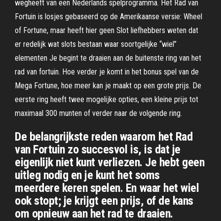
wegheeft van een Nederlands spelprogramma. Het Rad van
Fortuin is losjes gebaseerd op de Amerikaanse versie: Wheel
of Fortune, maar heeft hier geen Slot liefhebbers weten dat
er redelijk wat slots bestaan waar soortgelijke “wiel”
elementen Je begint te draaien aan de buitenste ring van het
rad van fortuin. Hoe verder je komt in het bonus spel van de
Mega Fortune, hoe meer kan je maakt op een grote prijs. De
eerste ring heeft twee mogelijke opties, een kleine prijs tot
maximaal 300 munten of verder naar de volgende ring.
De belangrijkste reden waarom het Rad
van Fortuin zo succesvol is, is dat je
eigenlijk niet kunt verliezen. Je hebt geen
uitleg nodig en je kunt het soms
meerdere keren spelen. En waar het wiel
ook stopt; je krijgt een prijs, of de kans
om opnieuw aan het rad te draaien.