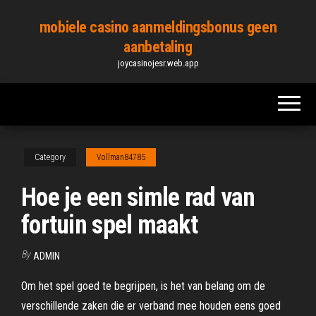
Skip
mobiele casino aanmeldingsbonus geen
to
aanbetaling
the
joycasinojesr.web.app
content
Category
Vollman84785
Hoe je een simle rad van
fortuin spel maakt
By
ADMIN
Om het spel goed te begrijpen, is het van belang om de
verschillende zaken die er verband mee houden eens goed