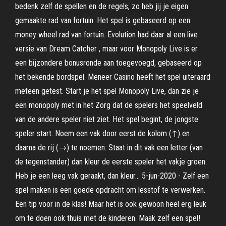
bedenk zelf de spellen en de regels, zo heb jij je eigen
gemaakte rad van fortuin. Het spel is gebaseerd op een
money wheel rad van fortuin. Evolution had daar al een live
versie van Dream Catcher , maar voor Monopoly Live is er
een bijzondere bonusronde aan toegevoegd, gebaseerd op
het bekende bordspel. Meneer Casino heeft het spel uiteraard
meteen getest. Start je het spel Monopoly Live, dan zie je
een monopoly met in het Zorg dat de spelers het speelveld
van de andere speler niet ziet. Het spel begint, de jongste
speler start. Noem een vak door eerst de kolom (↑) en
daarna de rij (→) te noemen. Staat in dit vak een letter (van
de tegenstander) dan kleur de eerste speler het vakje groen.
Heb je een leeg vak geraakt, dan kleur… 5-jun-2020 - Zelf een
spel maken is een goede opdracht om lesstof te verwerken.
Een tip voor in de klas! Maar het is ook gewoon heel erg leuk
om te doen ook thuis met de kinderen. Maak zelf een spel!