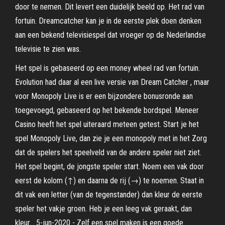
door te nemen. Dit levert een duidelijk beeld op. Het rad van
fortuin. Dreamcatcher kan je in de eerste plek doen denken
aan een bekend televisiespel dat vroeger op de Nederlandse
televisie te zien was.
Het spel is gebaseerd op een money wheel rad van fortuin.
Evolution had daar al een live versie van Dream Catcher , maar
voor Monopoly Live is er een bijzondere bonusronde aan
toegevoegd, gebaseerd op het bekende bordspel. Meneer
Casino heeft het spel uiteraard meteen getest. Start je het
spel Monopoly Live, dan zie je een monopoly met in het Zorg
dat de spelers het speelveld van de andere speler niet ziet.
Het spel begint, de jongste speler start. Noem een vak door
eerst de kolom (↑) en daarna de rij (→) te noemen. Staat in
dit vak een letter (van de tegenstander) dan kleur de eerste
speler het vakje groen. Heb je een leeg vak geraakt, dan
kleur… 5-jun-2020 - Zelf een spel maken is een goede