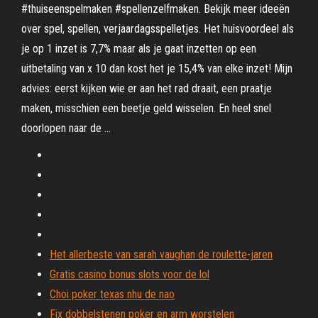
#thuiseenspelmaken #spellenzelfmaken. Bekijk meer ideeën
over spel, spellen, verjaardagsspelletjes. Het huisvoordeel als
je op 1 inzet is 7,7% maar als je gaat inzetten op een
uitbetaling van x 10 dan kost het je 15,4% van elke inzet! Mijn
advies: eerst kijken wie er aan het rad draait, een praatje
maken, misschien een beetje geld wisselen. En heel snel
doorlopen naar de …
Het allerbeste van sarah vaughan de roulette-jaren
Gratis casino bonus slots voor de lol
Choi poker texas nhu de nao
Fix dobbelstenen poker en arm worstelen