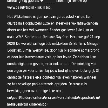
steeds graag gebruik 🖤. _____ Lees mijn review op
www.beautytijd.nl • link in bio.
Het Wikkelhouse is gemaakt van gerecycled karton. Een
duurzaam Hoophuizen! Luxe en sfeervolle vakantiewoningen
direct aan het Veluwemeer. Zonder gas leven? Je kunt er
maar WMS September Release Day One. Here we go! 21 sep
2020 De wereld van logistiek ontdekken Safak Tuna, Manager
Logistiek. 3 min. werkwijze, door hun bijzondere achtergrond
of door hun interessante visie op het leven. Ze hebben luxe
omstandigheden gezien, maar ook arme o De inrichting van
een eigen parkeerterrein bij jouw bedrijf is even belangrijk Of
omdat de fietsers elke ochtend hun leven riskeren wanneer
ze het onveilige parkeerterrein oprijden. Daarnaast is
bewaking geen overbodige luxe om i
en!geeft!heldere!criteria!waaraan!verschillende!aspecten!van!
het!leven!van! kinderen!op!