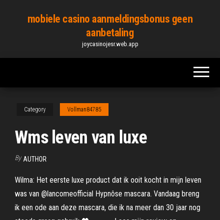
Skip
mobiele casino aanmeldingsbonus geen
to
aanbetaling
the
joycasinojesr.web.app
content
Category
Vollman84785
Wms leven van luxe
By
AUTHOR
Wilma: Het eerste luxe product dat ik ooit kocht in mijn leven
was van @lancomeofficial Hypnôse mascara. Vandaag breng
ik een ode aan deze mascara, die ik na meer dan 30 jaar nog