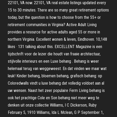
22101, VA now. 22101, VA real estate listings updated every
15 to 30 minutes. There are so many great retirement options
today, but the question is how to choose from the 55+ or
retirement communities in Virginia? Active Adult Living
provides a resource for active adults aged 55 or more in
northern Virginia. Excellent wonen & leven, Eindhoven. 10,148
likes · 131 talking about this. EXCELLENT Magazine is een
tijdschrift voor de lezer die houdt van fraaie architectuur,
stijlvolle interieurs en een Luxe behang . Behang is weer
helemaal terug van weggeweest. En dat vinden we maar wat
leuk! Kinder behang, bloemen behang, grafisch behang: op
Coloredwalls vindt u luxe behang dat volledig voldoet aan al
uw wensen. Naast het zeer populaire Ferm Living behang is
ook het prachtige Cole en Son behang niet meer weg te
denken uit onze collectie Williams, I C Dickerson, Ruby
February 5, 1910 Williams, Ida L Mclean, G P September 1,